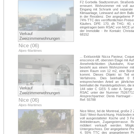
F2 Gorbella Stadtzentrum. Straßenb
erneuert. Wohnzimmer mit voll au
Eingang mit Schrank und separate T
Klimaanlage, Leinwand auf dem Balk
in der Residenz. Der angegebene Pr
74% TTC des veröffentlichten Preis
Käufers. DPE: 170, dh THG: 40, d
eingetragen beim RSAC von NICE un
der Immobilie - Ihr Kontakt: Chri
Verkauf
68152
Zweizimmerwohnungen
Nice (06)
Alpes-Maritimes
... Exklusivität Nizza Pasteur, Coq
ensconce off, obersten Etage mit Aufz
Annehmlichkeiten (Autobahn, Kra
besteht aus einem Wohnzimmer mit
einem Raum von 12 m2, eine Bürofl
kommt. Dieses Objekt ist Teil e
Verfahrens. Dies beinhaltet 0
entsprechenden Anteil an jährlic
beinhaltet die Handelsgebühren, die
Verkauf
144 oder C GES: 5 oder A. Serge B
Zweizimmerwohnungen
RSAC unter der Nummer 752677138
Ansprechpartner: Denis Hartnagel - 
Nice (06)
Ref: 55788
Alpes-Maritimes
Nice West, bd de Montreal, große 2
Süd / West-Ausrichtung. Holzboden 
voll ausgestatteter Küche und 3 F
Ankleideraum, Zugangsterrasse. 
möbliert verkauft werden. Mögl
Untergeschoss. Der angegebene Prei
4, 55% TTC des angegebenen Pre