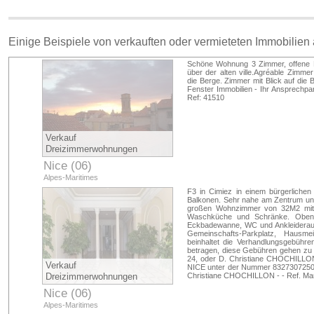
Einige Beispiele von verkauften oder vermieteten Immobilien
Schöne Wohnung 3 Zimmer, offene
über der alten ville.Agréable Zimme
die Berge. Zimmer mit Blick auf die
Fenster Immobilien - Ihr Ansprechpar
Ref: 41510
Verkauf
Dreizimmerwohnungen
Nice (06)
Alpes-Maritimes
F3 in Cimiez in einem bürgerlic
Balkonen. Sehr nahe am Zentrum u
großen Wohnzimmer von 32M2 mit e
Waschküche und Schränke. Oben:
Eckbadewanne, WC und Ankleideraum.
Gemeinschafts-Parkplatz, Hausme
beinhaltet die Verhandlungsgebühre
betragen, diese Gebühren gehen zu 
24, oder D. Christiane CHOCHILLON
Verkauf
NICE unter der Nummer 832730725000
Dreizimmerwohnungen
Christiane CHOCHILLON - - Ref. Ma
Nice (06)
Alpes-Maritimes