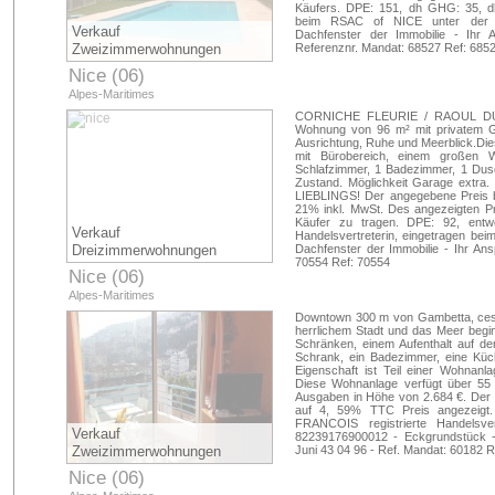
Käufers. DPE: 151, dh GHG: 35, d
beim RSAC of NICE unter der N
Verkauf
Dachfenster der Immobilie - Ihr
Zweizimmerwohnungen
Referenznr. Mandat: 68527 Ref: 685
Nice (06)
Alpes-Maritimes
CORNICHE FLEURIE / RAOUL DUFY.
Wohnung von 96 m² mit privatem Ga
Ausrichtung, Ruhe und Meerblick.Di
mit Bürobereich, einem großen
Schlafzimmer, 1 Badezimmer, 1 Dusc
Zustand. Möglichkeit Garage extra.
LIEBLINGS! Der angegebene Preis b
21% inkl. MwSt. Des angezeigten Pr
Käufer zu tragen. DPE: 92, ent
Verkauf
Handelsvertreterin, eingetragen b
Dreizimmerwohnungen
Dachfenster der Immobilie - Ihr An
70554 Ref: 70554
Nice (06)
Alpes-Maritimes
Downtown 300 m von Gambetta, cess
herrlichem Stadt und das Meer begi
Schränken, einem Aufenthalt auf d
Schrank, ein Badezimmer, eine Küch
Eigenschaft ist Teil einer Wohnanl
Diese Wohnanlage verfügt über 55 P
Ausgaben in Höhe von 2.684 €. Der 
auf 4, 59% TTC Preis angezeigt
FRANCOIS registrierte Handels
Verkauf
82239176900012 - Eckgrundstück -
Zweizimmerwohnungen
Juni 43 04 96 - Ref. Mandat: 60182 R
Nice (06)