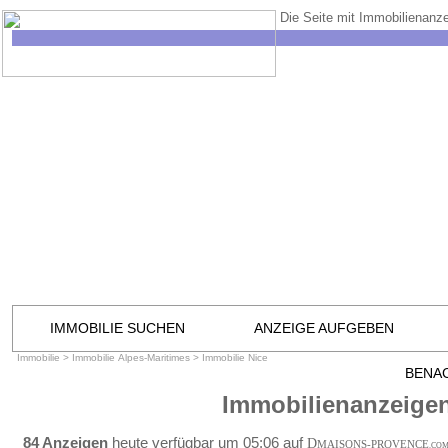
Die Seite mit Immobilienanze
IMMOBILIE SUCHEN
ANZEIGE AUFGEBEN
Immobilie
>
Immobilie Alpes-Maritimes
>
Immobilie Nice
BENA
Immobilienanzeigen
84 Anzeigen
heute verfügbar um 05:06 auf
D
MAISONS-PROVENCE
.CO