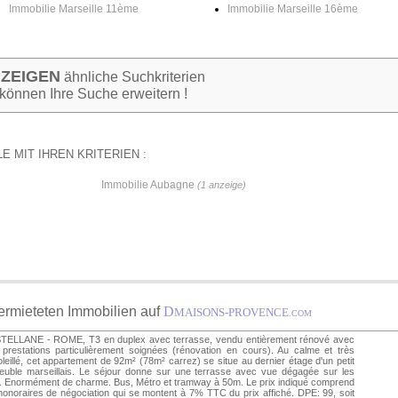
Immobilie Marseille 11ème
Immobilie Marseille 16ème
NZEIGEN
ähnliche Suchkriterien
 können Ihre Suche erweitern !
E MIT IHREN KRITERIEN :
Immobilie Aubagne
(1 anzeige)
vermieteten Immobilien auf
D
MAISONS-PROVENCE
.COM
TELLANE - ROME, T3 en duplex avec terrasse, vendu entièrement rénové avec
prestations particulièrement soignées (rénovation en cours). Au calme et très
leillé, cet appartement de 92m² (78m² carrez) se situe au dernier étage d'un petit
euble marseillais. Le séjour donne sur une terrasse avec vue dégagée sur les
s. Enormément de charme. Bus, Métro et tramway à 50m. Le prix indiqué comprend
honoraires de négociation qui se montent à 7% TTC du prix affiché. DPE: 99, soit