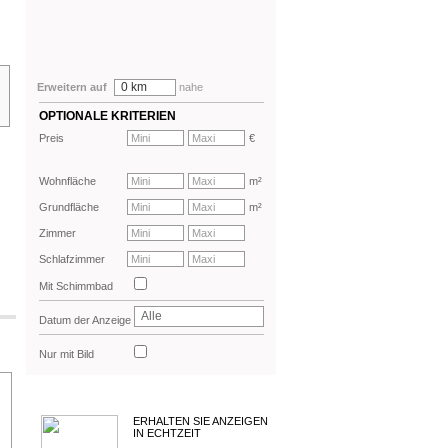
0 km
Erweitern auf
nahe
OPTIONALE KRITERIEN
Preis
€
Wohnfläche
m²
Grundfläche
m²
Zimmer
Schlafzimmer
Mit Schimmbad
Alle
Datum der Anzeige
Nur mit Bild
ERHALTEN SIE ANZEIGEN
IN ECHTZEIT