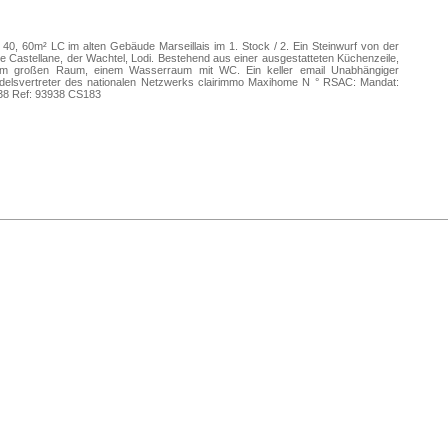
 40, 60m² LC im alten Gebäude Marseillais im 1. Stock / 2. Ein Steinwurf von der
e Castellane, der Wachtel, Lodi. Bestehend aus einer ausgestatteten Küchenzeile,
em großen Raum, einem Wasserraum mit WC. Ein keller email Unabhängiger
delsvertreter des nationalen Netzwerks clairimmo Maxihome N ° RSAC: Mandat:
38 Ref: 93938 CS183