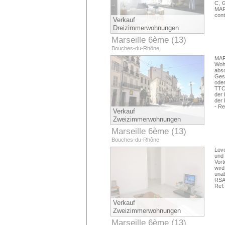
C, 
MAR
cont
Verkauf
Dreizimmerwohnungen
Marseille 6ème (13)
Bouches-du-Rhône
MAR
Woh
abs
Gesc
oder
TTC
der 
der 
- Re
Verkauf
Zweizimmerwohnungen
Marseille 6ème (13)
Bouches-du-Rhône
Love
und
Vort
wir
unab
RSA
Ref
Verkauf
Zweizimmerwohnungen
Marseille 6ème (13)