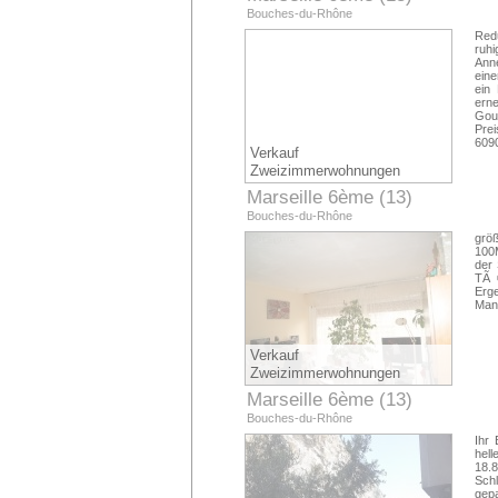
Bouches-du-Rhône
Redu
ruh
Ann
eine
ein
ern
Goun
Pre
609
Verkauf
Zweizimmerwohnungen
Marseille 6ème (13)
Bouches-du-Rhône
grö
100
der 
TÃ 
Erg
Man
Verkauf
Zweizimmerwohnungen
Marseille 6ème (13)
Bouches-du-Rhône
Ihr
hel
18.
Sch
gepa