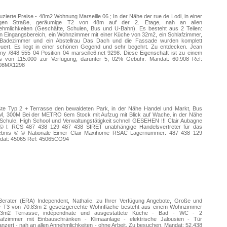
zierte Preise - 48m2 Wohnung Marseille 06.; In der Nähe der rue de Lodi, in einer
igen Straße, geräumige T2 von 48m auf der 2. Etage, nah an allen
ehmlichkeiten (Geschäfte, Schulen, Bus und U-Bahn). Es besteht aus 2 Teilen:
n Eingangsbereich, ein Wohnzimmer mit einer Küche von 32m2, ein Schlafzimmer,
 Badezimmer und ein Abstellrau Das Dach und die Fassade wurden komplett
euert. Es liegt in einer schönen Gegend und sehr begehrt. Zu entdecken. Jean
y /848 555 04 Position 04 marseille6.net 9298. Diese Eigenschaft ist zu einem
is von 115.000 zur Verfügung, darunter 5, 02% Gebühr. Mandat: 60.908 Ref:
08MX1298
ßte Typ 2 + Terrasse den bewaldeten Park, in der Nähe Handel und Markt, Bus
M, 300M Bei der METRO 6em Stock mit Aufzug mit Blick auf Wache. in der Nähe
Schule, High School und Verwaltungstätigkeit schnell GESEHEN !!! Clair Aubagne
© l: RCS 487 438 129 487 438 SIRET unabhängige Handelsvertreter für das
ebnis © © Nationale Eimer Clair Maxihome RSAC Lagernummer: 487 438 129
dat: 45065 Ref: 45065CO94
 Berater (ERA) Independent, Nathalie. zu Ihrer Verfügung Angebote, Große und
le T3 von 70.83m 2 gesetzgerechte Wohnfläche besteht aus einem Wohnzimmer
83m2 Terrasse, indépendnate und ausgestattete Küche - Bad - WC - 2
lafzimmer mit Einbauschränken - Klimaanlage - elektrische Jalousien - Tür
nzert - nah an allen Annehmlichkeiten - ohne Arbeit. Zu besuchen. Mandat: 52.438