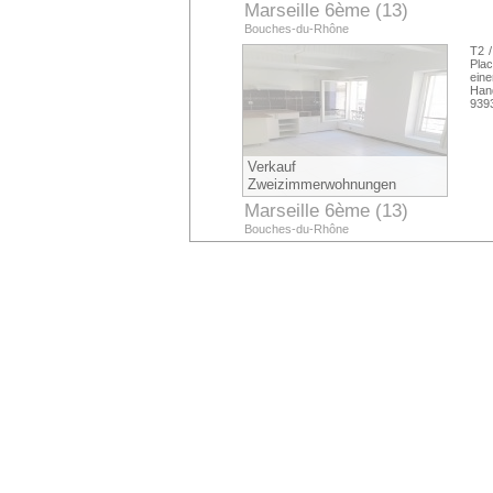
Marseille 6ème (13)
Bouches-du-Rhône
T2 /
Plac
ein
Han
939
Verkauf
Zweizimmerwohnungen
Marseille 6ème (13)
Bouches-du-Rhône