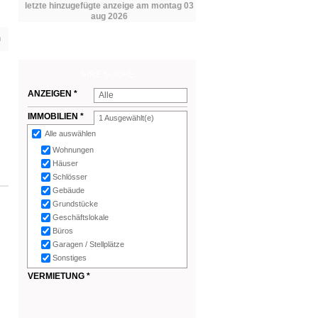
letzte hinzugefügte anzeige am montag 03
aug 2026
n
IHRE SUCHE
ANZEIGEN *
Alle
IMMOBILIEN *
1
Ausgewählt(e)
Alle auswählen
Wohnungen
Häuser
Schlösser
Gebäude
Grundstücke
Geschäftslokale
Büros
Garagen / Stellplätze
Sonstiges
VERMIETUNG *