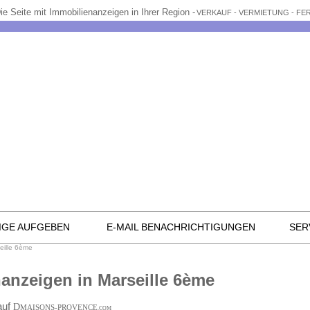
ie Seite mit Immobilienanzeigen in Ihrer Region -
VERKAUF - VERMIETUNG - F
IGE AUFGEBEN
E-MAIL BENACHRICHTIGUNGEN
SER
eille 6ème
anzeigen in Marseille 6ème
auf
D
MAISONS-PROVENCE
.COM