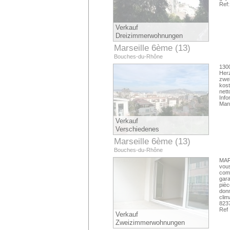
Ref
Verkauf
Dreizimmerwohnungen
Marseille 6ème (13)
Bouches-du-Rhône
130
Her
zwe
kost
net
Inf
Man
Verkauf
Verschiedenes
Marseille 6ème (13)
Bouches-du-Rhône
MAR
vou
com
gara
piè
don
clim
823
Ref
Verkauf
Zweizimmerwohnungen