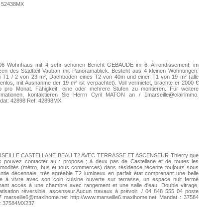
: 52438MX
06 Wohnhaus mit 4 sehr schönen Bericht GEBÄUDE im 6. Arrondissement, im
zen des Stadtteil Vauban mit Panoramablick. Besteht aus 4 kleinen Wohnungen:
i T1 / 2 von 23 m², Dachboden eines T2 von 40m und einer T1 von 19 m² (alle
enlos, mit Ausnahme der 19 m² ist verpachtet). Voll vermietet, brachte er 2000 €
to pro Monat. Fähigkeit, eine oder mehrere Stufen zu montieren. Für weitere
ormationen, kontaktieren Sie Herrn Cyril MATON an / 1marseille@clairimmo.
dat: 42898 Ref: 42898MX
SEILLE CASTELLANE BEAU T2 AVEC TERRASSE ET ASCENSEUR Thierry que
s pouvez contacter au : propose ; à deux pas de Castellane et de toutes les
modités (métro, bus et tous commerces) dans résidence récente toujours sous
ntie décennale, très agréable T2 lumineux en parfait état comprenant une belle
ce à vivre avec son coin cuisine ouverte sur terrasse, un espace nuit fermé
nant accès à une chambre avec rangement et une salle d'eau. Double vitrage,
atisation réversible, ascenseur.Aucun travaux à prévoir. / 04 848 555 04 poste
7 marseille6@maxihome.net http://www.marseille6.maxihome.net Mandat : 37584
 : 37584MX237