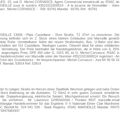
GES: 23, soit D. Michel CORVASCE, Agent Commercial immatriculé au RSAC de
SEILLE sous le numéro 43521021600014 - A la lucarne de l'immobilier - Votre
act : Michel CORVASCE - - Réf. 60781 Mandat : 60781 Ref : 60781
SEILLE 13006 --Platz Castellane - Rom Straße, T2 37m² zu renovieren. Die
nung befindet sich im 2. Stock eines kleinen Gebäudes und Marseille genießt
olute Ruhe. Unmittelbarer Nähe der neuen Straßenbahn, Bus, U-Bahn und den
häften der Ort Castellane. Niedrigen Lasten. Obwohl ideal für einen möblierten
 Vermietung. Der Preis beinhaltet die Handelsgebühren, die in Höhe von 6, 25%
 angezeigten Preis. DPE 450 oder G, GES: 80, ist G. Michel Corvasce, RSAC in
Handelsvertreter von Marseille unter der Nummer 43521021600014 registriert - An
Ecke des Grundstücks - Ihr Ansprechpartner: Michel Corvasce - Juni 84 95 56 16
f. Mandat: 53914 Ref: 53914
ly! In ruhigen Straße im Herzen eines Stadtteils Wechsel gelegen und nahe Osten
 Nord Anbindung an die Autobahn, T2 50m2 in sehr gutem Zustand. erhebliche
eile: Doppelverglasung, elektrische Saniert, Mischgaskessel ersetzt. Ein Besuch
d Sie verführen... Mr. Lawrence GHENASSIA / Position 8937 marseille.email
hängige Handelsvertreter für das Ergebnis © © Nationale Eimer Clair Maxihome
C Bestell-Nr: 524 541 539 - Stadt Registry: RSAC MARSEILLE Mandat: 59475
: 59475MX937