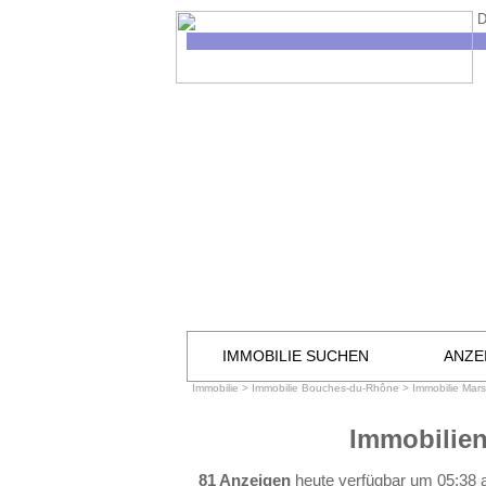
D
IMMOBILIE SUCHEN
ANZE
Immobilie
>
Immobilie Bouches-du-Rhône
>
Immobilie Mars
Immobilien
81 Anzeigen
heute verfügbar um 05:38 