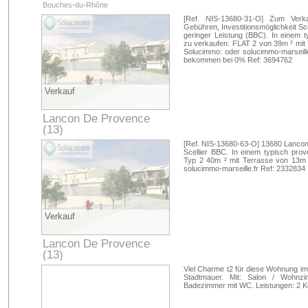
Bouches-du-Rhône
[Ref. NIS-13680-31-O] Zum Verk
Gebühren, Investitionsmöglichkeit S
geringer Leistung (BBC). In einem 
zu verkaufen: FLAT 2 von 39m ² mit 
Solucimmo: oder solucimmo-marseille
bekommen bei 0% Ref: 3694762
Verkauf
Lancon De Provence
(13)
Bouches-du-Rhône
[Ref. NIS-13680-63-O] 13680 Lancon
Scellier BBC. In einem typisch pro
Typ 2 40m ² mit Terrasse von 13m ²
solucimmo-marseille.fr Ref: 2332834
Verkauf
Lancon De Provence
(13)
Bouches-du-Rhône
Viel Charme t2 für diese Wohnung i
Stadtmauer. Mit: Salon / Wohnzi
Badezimmer mit WC. Leistungen: 2 Kel