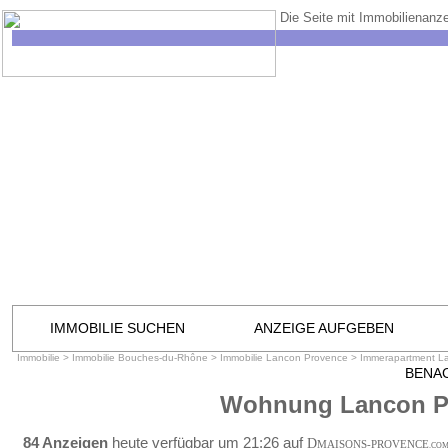
Die Seite mit Immobilienanze
IMMOBILIE SUCHEN
ANZEIGE AUFGEBEN
Immobilie
>
Immobilie Bouches-du-Rhône
>
Immobilie Lancon Provence
>
Immerapartment L
BENA
Wohnung Lancon P
84 Anzeigen
heute verfügbar um 21:26 auf
D
MAISONS-PROVENCE
.CO