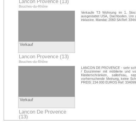
Lancon Provence (13)
Bouches-du-Rhône
Verkaufe T3 Wohnung im 1. Stock 
ausgestattet USA, Dachboden. Um 
inklusive. Mandat: 2060 SA Ref: 334
Verkauf
Lancon Provence (13)
Bouches-du-Rhône
LANCON DE PROVENCE - sehr schön
/ Esszimmer mit möblierte und vol
Kleiderschränken, salled'eau, 
vorherrschende Meinung, keine S
PREIS: 234 000 EUROS Ref: 33409
Verkauf
Lancon De Provence
(13)
Bouches-du-Rhône