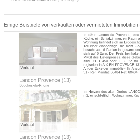
In
Alle Bouches-du-Rhône
(18 anzeigen)
Einige Beispiele von verkauften oder vermieteten Immobilien
In c½ur Lancon de Provence, ein
Küche, ein Schlafzimmer, ein Raum al
Wohnung befindet sich im Erdgeschoss
Teil einer Wohnanlage, die nicht G
besteht aus 6 Partien insgesamt und
sich auf 0 Euro. Der Preis beinhalte
MwSt des Listenpreises, diese Gebüh
sind. ECD 450 oder F, GES: 80 o
registriert in AIX EN PROVENCE 1
Verkauf
An der Ecke der Immobilie - Ihr Ans
31 - Ref. Mandat: 60484 Ref: 60484
Lancon Provence (13)
Bouches-du-Rhône
Im Herzen des alten Dorfes LANC
m2, einschließlich: Wohnzimmer, Kü
Verkauf
Lancon Provence (13)