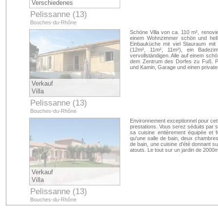
Verschiedenes
Pelissanne (13)
Bouches-du-Rhône
Schöne Villa von ca. 110 m², renov
einem Wohnzimmer schön und hell
Einbauküche mit viel Stauraum mit 
(12m², 11m², 11m²), ein Badez
vervollständigen. Alle auf einem sc
dem Zentrum des Dorfes zu Fuß. P
und Kamin, Garage und einen private
Verkauf
Villa
Pelissanne (13)
Bouches-du-Rhône
Environnement exceptionnel pour cett
prestations. Vous serez séduits par
sa cuisine entièrement équipée et 
qu'une salle de bain, deux chambres
de bain, une cuisine d'été donnant su
atouts. Le tout sur un jardin de 200
Verkauf
Villa
Pelissanne (13)
Bouches-du-Rhône