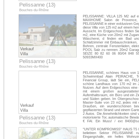
Pelissanne (13)
Bouches-du-Rhône
PELISSANNE: VILLA 125 M2 auf ei
MAXIHOME Salon de Provence, Im
PELISSANNE in einer exklusiven Geg
diese Villa von 125 m2 auf einem her
Aussicht. Im Erdgeschoss finden S
m2, eine Küche von 20m2 mit Zugang 
Wäscherei, d finden ein Bad und
Schlafzimmer mit Einbauschränken, ei
Bohren, zentrale Fensterläden, elekt
Verkauf
POOL Salz zu nennen. 20m2 Garage m
Villa
SEIZE 80 82 60 06 80/04 848 555
50933MX400
Pelissanne (13)
Bouches-du-Rhône
PELISSANNE, schönes Haus von 17
Schwimmbad Alain PEIRACHE, Te
Financial Group, lädt Sie ein, 
schöne Landhaus von 170 m2 im Ja
Nutzen. Auf dem Erdgeschoss eine 
mit einem großen ausgestattet
Aufenthaltsraum, ein Büro und ein Zim
und Süden geben. Im Obergeschoss 
Master-Suite von 23 m2, jedes mit 
Verkauf
Draußen, ein wunderschönen bew
Villa
gepflasterten Strand und einem Gar
2 Autos. Die Annehmlichkeiten sind vi
Pelissanne (13)
motorisierte Tor, automatische Bewäs
€ FAI. Ein Muss! / ext
8400@sa
Bouches-du-Rhône
42381APMX400
"UNTER KOMPROMISS" HAUS T5 ER
beliebten Sektor PELISSANNE r
Eingangshalle, ein helles Wohnz