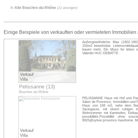
In
Alle Bouches-du-Rhône
(21 anzeigen)
Einige Beispiele von verkauften oder vermieteten Immobilien
Außergewöhnliche: Mas (1802-180
150m2 bewohnbar. Lebensmittelqual
bauen mehr. Ein Muss für leben 
Valentin HUC-DEBATTE .
Verkauf
Villa
Pelissanne (13)
Bouches-du-Rhône
PELISSANNE Haus mit Hof und Par
Salon de Provence, Immobilien-und
Haus von 108 m2, nahe dem Stad
Sackgasse, mit einem ruhigen I
Wohnzimmer mit Kaminofen, Einbauk
possibilités.Possibilité ohne s
8925@sylvie.provence
maxihome. Ma
Verkauf
Villa