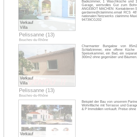
Badezimmer, 1 Waschküche und 1 
Garage, wertvolles Gut zum B
ANGEBOT MACHEN: Kontaktieren Sie
gardanne@clairimmo.email
RCS 487 
nationalen Netzwerks clairimmo Ma
94739CG202
Verkauf
Villa
Pelissanne (13)
Bouches-du-Rhône
Charmanter Bungalow von 85m2
Schlafzimmer, eine offene Küch
Speisekammer, ein Bad, ein separa
300m2 ohne gegenüber und Bäumen. 
Verkauf
Villa
Pelissanne (13)
Bouches-du-Rhône
Beispiel der Bau von unserem Partne
Wohnfläche mit Terrasse und Garag
& P Immobilien verkauft. Preise ohn
Verkauf