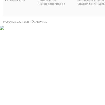
Immobilie suchen
Privat inserieren
Neue Benachrichtigung
Professioneller Bereich
Verwalten Sie Ihre Bena
D
© Copyright 1998-2026 -
MAISONS
.COM