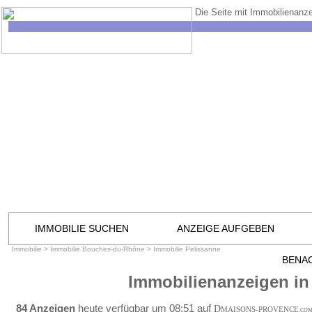
Die Seite mit Immobilienanze
IMMOBILIE SUCHEN
ANZEIGE AUFGEBEN
Immobilie
>
Immobilie Bouches-du-Rhône
>
Immobilie Pelissanne
BENA
Immobilienanzeigen in
84 Anzeigen
heute verfügbar um 08:51 auf
D
MAISONS-PROVENCE
.CO